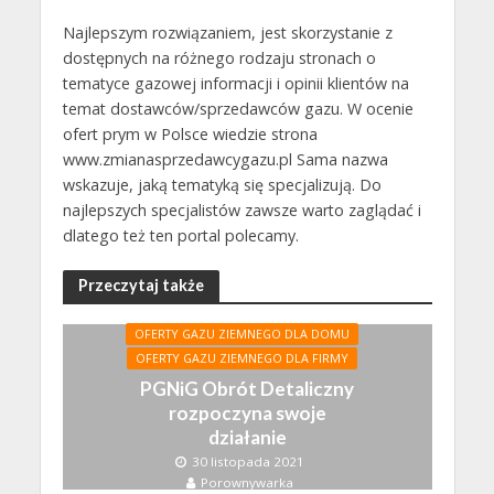
Najlepszym rozwiązaniem, jest skorzystanie z
dostępnych na różnego rodzaju stronach o
tematyce gazowej informacji i opinii klientów na
temat dostawców/sprzedawców gazu. W ocenie
ofert prym w Polsce wiedzie strona
www.zmianasprzedawcygazu.pl Sama nazwa
wskazuje, jaką tematyką się specjalizują. Do
najlepszych specjalistów zawsze warto zaglądać i
dlatego też ten portal polecamy.
Przeczytaj także
OFERTY GAZU ZIEMNEGO DLA DOMU
OFERTY GAZU ZIEMNEGO DLA FIRMY
PGNiG Obrót Detaliczny
rozpoczyna swoje
działanie
30 listopada 2021
Porownywarka