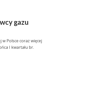
awcy gazu
j w Polsce coraz więcej
ńca I kwartału br.