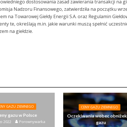
powiedniego dostosowania zasad zawierania transakcji na gi
misja Nadzoru Finansowego, zatwierdziła na początku wrz
em na Towarowej Giełdy Energii S.A. oraz Regulamin Giełdo
y te, określają m.in. jakie warunki muszą spełnić uczestni
em na giełdzie.
ENY GAZU ZIEMNEGO
CENY GAZU ZIEMNEGO
eny gazu w Polsce
Oczekiwania wobec obniżek
go 2022
Porownywarka
gazu