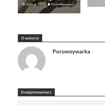
4 lutego 2022
Porownywarka
O autorze
Porownywarka
Dodaj komentarz