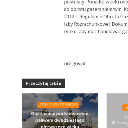
postulaty. Ponadto w celu od
do obrotu gazem ziemnym, Ko
2012 r. Regulamin Obrotu Gaz
Izby Rozrachunkowej. Dokument
rynku, aby móc handlować gaz
ure.gov.pl
Przeczytaj także
CENY GAZU ZIEMNEGO
C
Gaz ziemny podstawowym
C
paliwem dwudziestego
4 lute
pierwszego wieku