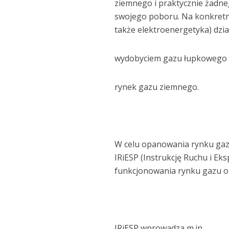
ziemnego i praktycznie żadneg
swojego poboru. Na konkretne
także elektroenergetyka) dzi
wydobyciem gazu łupkowego or
rynek gazu ziemnego.
W celu opanowania rynku gazu
IRiESP (Instrukcję Ruchu i Ek
funkcjonowania rynku gazu or
IRiESP wprowadza m.in.