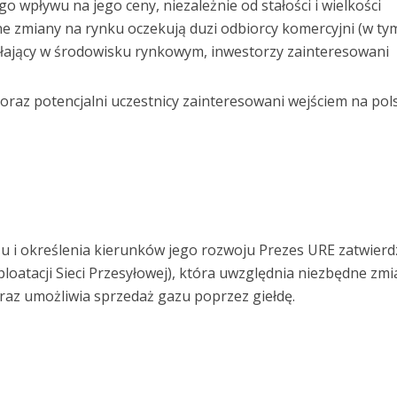
o wpływu na jego ceny, niezależnie od stałości i wielkości
 zmiany na rynku oczekują duzi odbiorcy komercyjni (w ty
ałający w środowisku rynkowym, inwestorzy zainteresowani
az potencjalni uczestnicy zainteresowani wejściem na pol
 i określenia kierunków jego rozwoju Prezes URE zatwierdz
sploatacji Sieci Przesyłowej), która uwzględnia niezbędne zm
az umożliwia sprzedaż gazu poprzez giełdę.