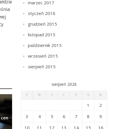
ełdzie
marzec 2017
eśnia
styczeń 2016
wej
cy
grudzień 2015
listopad 2015
październik 2015
wrzesień 2015
sierpień 2015
sierpień 2026
P
W
Ś
C
P
S
N
1
2
3
4
5
6
7
8
9
 cen
10
11
12
13
14
15
16