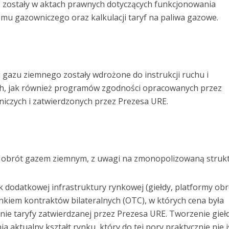
 zostały w aktach prawnych dotyczących funkcjonowania
temu gazowniczego oraz kalkulacji taryf na paliwa gazowe.
gazu ziemnego zostały wdrożone do instrukcji ruchu i
ych, jak również programów zgodności opracowanych przez
czych i zatwierdzonych przez Prezesa URE.
ca obrót gazem ziemnym, z uwagi na zmonopolizowaną struk
 dodatkowej infrastruktury rynkowej (giełdy, platformy obr
kiem kontraktów bilateralnych (OTC), w których cena była
nie taryfy zatwierdzanej przez Prezesa URE. Tworzenie gieł
 aktualny kształt rynku, który do tej pory praktycznie nie is