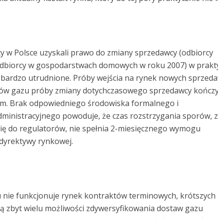
y w Polsce uzyskali prawo do zmiany sprzedawcy (odbiorcy
 odbiorcy w gospodarstwach domowych w roku 2007) w prakt
t bardzo utrudnione. Próby wejścia na rynek nowych sprze
ów gazu próby zmiany dotychczasowego sprzedawcy kończył
m. Brak odpowiedniego środowiska formalnego i
dministracyjnego powoduje, że czas rozstrzygania sporów, 
 się do regulatorów, nie spełnia 2-miesięcznego wymogu
dyrektywy rynkowej.
u nie funkcjonuje rynek kontraktów terminowych, krótszych 
ją zbyt wielu możliwości zdywersyfikowania dostaw gazu