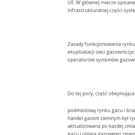
UE. W głównej mierze opisane
infrastrukturalnej części sys
Zasady funkcjonowania rynku 
eksploatacji sieci gazownicz
operatorów systemów gazowni
Do tej pory, część obejmują
podmiotową rynku gazu i brak
handel gazem ziemnym był ryn
aktualizowana po każdej zmia
gazu i obliga gazowego zmienia