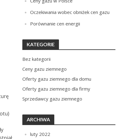
Ceny gazu w Polsce
Oczekiwania wobec obniżek cen gazu
Porównanie cen energii
KATEGORIE
Bez kategorii
Ceny gazu ziemnego
Oferty gazu ziemnego dla domu
Oferty gazu ziemnego dla firmy
turę
Sprzedawcy gazu ziemnego
otu)
ARCHIWA
dy
luty 2022
tniał.